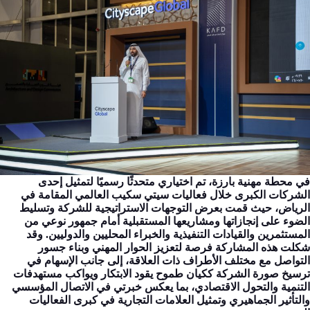
في محطة مهنية بارزة، تم اختياري متحدثًا رسميًا لتمثيل إحدى
الشركات الكبرى خلال فعاليات سيتي سكيب العالمي المقامة في
الرياض، حيث قمت بعرض التوجهات الاستراتيجية للشركة وتسليط
الضوء على إنجازاتها ومشاريعها المستقبلية أمام جمهور نوعي من
المستثمرين والقيادات التنفيذية والخبراء المحليين والدوليين. وقد
شكلت هذه المشاركة فرصة لتعزيز الحوار المهني وبناء جسور
التواصل مع مختلف الأطراف ذات العلاقة، إلى جانب الإسهام في
ترسيخ صورة الشركة ككيان طموح يقود الابتكار ويواكب مستهدفات
التنمية والتحول الاقتصادي، بما يعكس خبرتي في الاتصال المؤسسي
والتأثير الجماهيري وتمثيل العلامات التجارية في كبرى الفعاليات